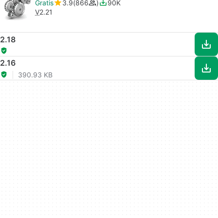
Gratis
3.9
866
90K
V
2.21
2.18
2.16
390.93 KB