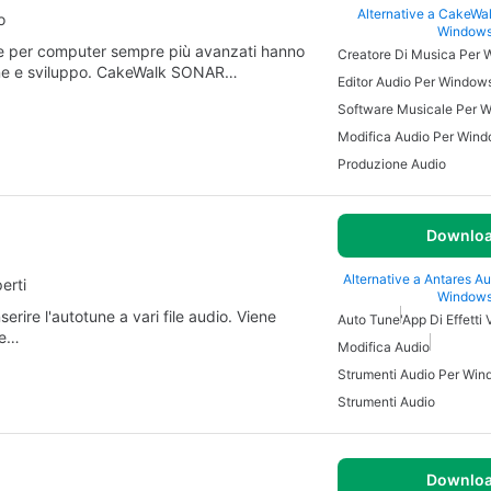
Alternative a CakeW
o
Window
tware per computer sempre più avanzati hanno
Creatore Di Musica Per
ione e sviluppo. CakeWalk SONAR…
Editor Audio Per Window
Software Musicale Per 
Modifica Audio Per Win
Produzione Audio
Downlo
Alternative a Antares A
erti
Window
rire l'autotune a vari file audio. Viene
Auto Tune
'App Di Effetti 
le…
Modifica Audio
Strumenti Audio Per Wi
Strumenti Audio
Downlo