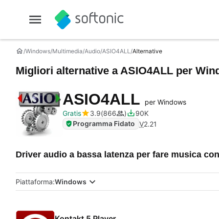
Windows
Multimedia
Audio
ASIO4ALL
Alternative
Migliori alternative a
ASIO4ALL
per Win
ASIO4ALL
per Windows
Gratis
3.9
866
90K
Programma Fidato
V
2.21
Driver audio a bassa latenza per fare musica con
Piattaforma:
Windows
Kontakt 5 Player