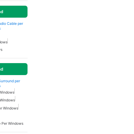
ad
Audio Cable per
s
ndows
ws
ad
Surround per
s
 Windows
r Windows
Per Windows
ne Per Windows