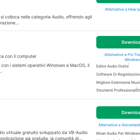
Alternative a Hear 
 colloca nella categoria Audio, offrendo agli
borazione…
Downlo
Alternative a Pro Tool
ca con il computer
Window
e con i sistemi operativi Windows e MacOS, il
Editor Audio Gratis
e…
Software Di Registrazio
Strumenti Professionali
S
Downlo
Alternative a Voicemee
o virtuale gratuito sviluppato da VB-Audio
Mixer Audio Per Window
plicazione sia gratuita, la comunità di…