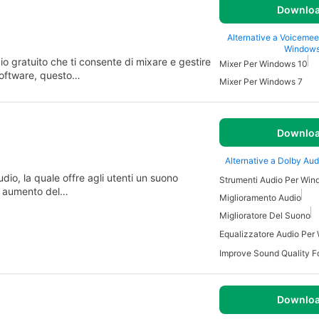
Downlo
Alternative a Voicemee
Window
o gratuito che ti consente di mixare e gestire
Mixer Per Windows 10
Software, questo…
Mixer Per Windows 7
Downlo
Alternative a Dolby Au
dio, la quale offre agli utenti un suono
Strumenti Audio Per Wi
un aumento del…
Miglioramento Audio
Miglioratore Del Suono
Equalizzatore Audio Per
Improve Sound Quality 
Downlo