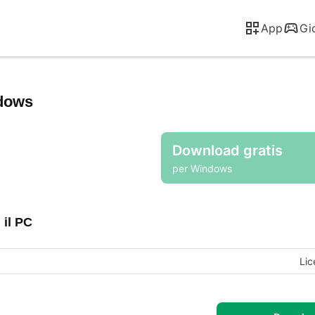
App
Gi
dows
Download gratis
per Windows
 il PC
Lic