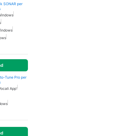
alk SONAR per
s
 Windows
s
Windows
dows
ad
uto-Tune Pro per
s
Vocali App'
ndows
ad