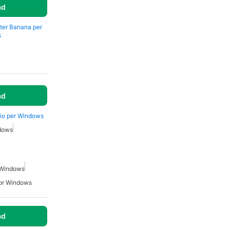
ad
ter Banana per
s
ad
dio per Windows
ndows
 Windows
For Windows
ad