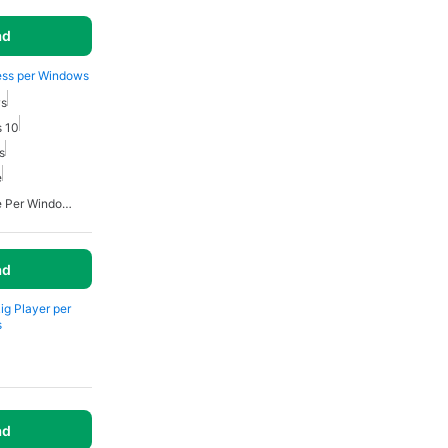
ad
ess per Windows
ws
s 10
s
e
Audio Ad Alta Definizione Per Windows 10
ad
Rig Player per
s
ad