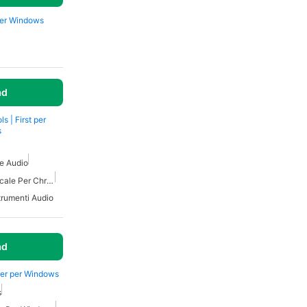
per Windows
ad
s | First per
s
ne Audio
Migliore Estensione Musicale Per Chrome
trumenti Audio
ad
ter per Windows
s