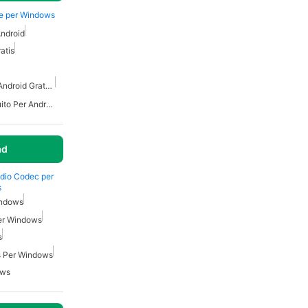
be per Windows
Android
atis
Streaming Musicale Per Android Gratuito
Creatore Di Musica Gratuito Per Android
ad
udio Codec per
s
indows
Per Windows
s
is Per Windows
ows