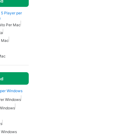
ad
 5 Player per
s
uito Per Mac
ta
r Mac
Mac
ad
 per Windows
 Per Windows
 Windows
ws
r Windows